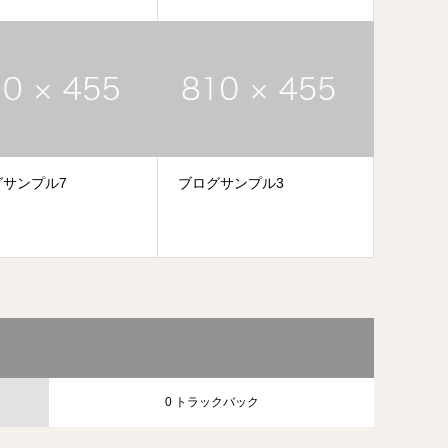
グサンプル7
ブログサンプル3
0 トラックバック