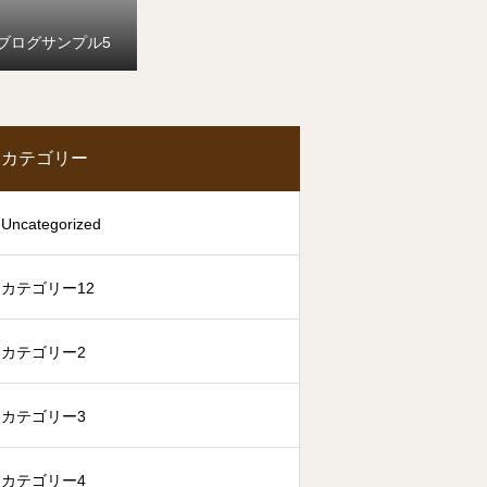
ブログサンプル5
カテゴリー
Uncategorized
カテゴリー12
カテゴリー2
カテゴリー3
カテゴリー4