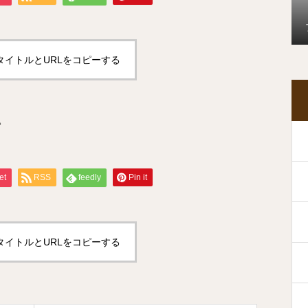
タイトルとURLをコピーする
。
et
RSS
feedly
Pin it
タイトルとURLをコピーする