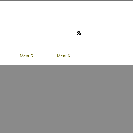
Menu5
Menu6