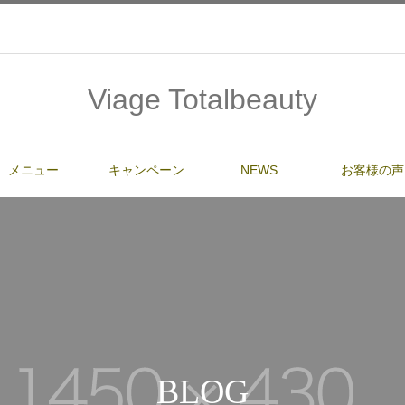
Viage Totalbeauty
メニュー
キャンペーン
NEWS
お客様の声
BLOG