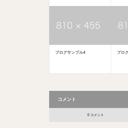
ブログサンプル4
ブロ
コメント
0 コメント