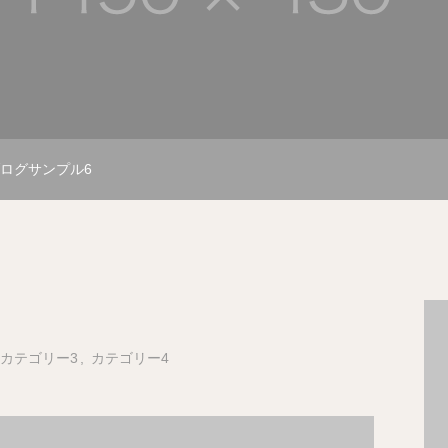
ログサンプル6
カテゴリー3
カテゴリー4